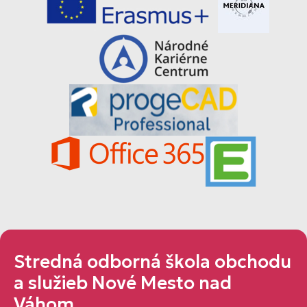
Stredná odborná škola obchodu
a služieb Nové Mesto nad
Váhom