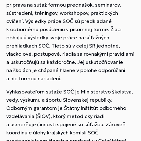
príprava na súťaž formou prednášok, seminárov,
sústredení, tréningov, workshopov, praktických
cvičení. Výsledky práce SOČ sú predkladané
k odbornému posúdeniu v písomnej forme. Žiaci
obhajujú výsledky svoje práce na súťažných
prehliadkach SOČ. Tieto sú v celej SR jednotné,
viackolové, postupové, riadia sa rovnakými pravidlami
a uskutočňujú sa každoročne. Jej uskutočňovanie
na školách je chápané hlavne v polohe odporúčaní
a nie formou nariadení.
Vyhlasovateľom súťaže SOČ je Ministerstvo školstva,
vedy, výskumu a športu Slovenskej republiky.
Odborným garantom je Štátny inštitút odborného
vzdelávania (ŠIOV), ktorý metodicky riadi
a usmerňuje činnosti spojené so súťažou. Zároveň
koordinuje úlohy krajských komisií SOČ
prostredníctvom členstva predsedu v Celoštátnej