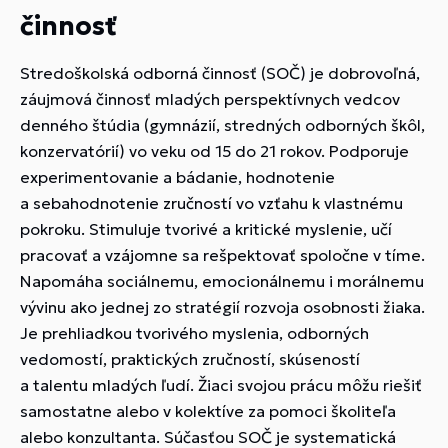
činnosť
Stredoškolská odborná činnosť (SOČ) je dobrovoľná,
záujmová činnosť mladých perspektívnych vedcov
denného štúdia (gymnázií, stredných odborných škôl,
konzervatórií) vo veku od 15 do 21 rokov. Podporuje
experimentovanie a bádanie, hodnotenie
a sebahodnotenie zručností vo vzťahu k vlastnému
pokroku. Stimuluje tvorivé a kritické myslenie, učí
pracovať a vzájomne sa rešpektovať spoločne v tíme.
Napomáha sociálnemu, emocionálnemu i morálnemu
vývinu ako jednej zo stratégií rozvoja osobnosti žiaka.
Je prehliadkou tvorivého myslenia, odborných
vedomostí, praktických zručností, skúseností
a talentu mladých ľudí. Žiaci svojou prácu môžu riešiť
samostatne alebo v kolektíve za pomoci školiteľa
alebo konzultanta. Súčasťou SOČ je systematická