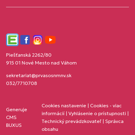
Edupage
Facebook
Instagram
YouTube
Piešťanská 2262/80
915 01 Nové Mesto nad Váhom
sekretariat@prvasosnmnv.sk
032/7710708
Cookies nastavenie
|
Cookies - viac
Generuje
informácií
|
Vyhlásenie o prístupnosti
|
CMS
Technický prevádzkovateľ
|
Správca
BUXUS
obsahu