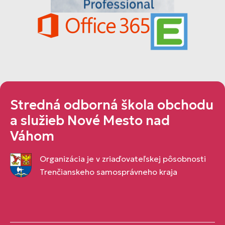
Stredná odborná škola obchodu
a služieb Nové Mesto nad
Váhom
Organizácia je v zriaďovateľskej pôsobnosti
Trenčianskeho samosprávneho kraja