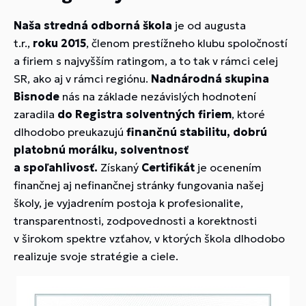
Naša stredná odborná škola
je od augusta
t.r.,
roku 2015
, členom prestížneho klubu spoločností
a firiem s najvyšším ratingom, a to tak v rámci celej
SR, ako aj v rámci regiónu.
Nadnárodná skupina
Bisnode
nás na základe nezávislých hodnotení
zaradila
do
Registra solventných firiem
, ktoré
dlhodobo preukazujú
finančnú stabilitu, dobrú
platobnú morálku, solventnosť
a spoľahlivosť.
Získaný
Certifikát
je ocenením
finančnej aj nefinančnej stránky fungovania našej
školy, je vyjadrením postoja k profesionalite,
transparentnosti, zodpovednosti a korektnosti
v širokom spektre vzťahov, v ktorých škola dlhodobo
realizuje svoje stratégie a ciele.