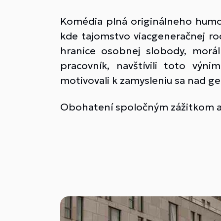
Komédia plná originálneho humor
kde tajomstvo viacgeneračnej rod
hranice osobnej slobody, morál
pracovník, navštívili toto výn
motivovali k zamysleniu sa nad g
Obohatení spoločným zážitkom a r