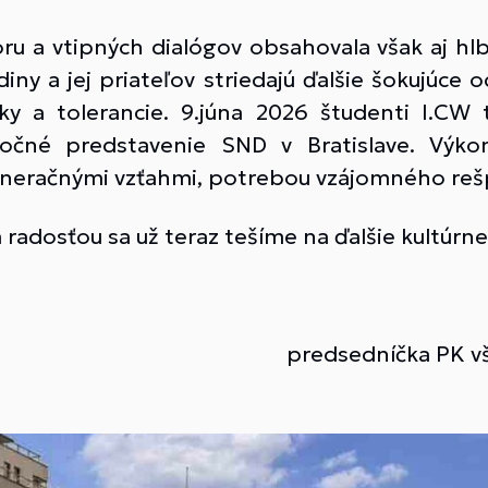
u a vtipných dialógov obsahovala však aj hl
iny a jej priateľov striedajú ďalšie šokujúc
ky a tolerancie. 9.júna 2026 študenti I.CW 
imočné predstavenie SND v Bratislave. Výko
eneračnými vzťahmi, potrebou vzájomného rešp
adosťou sa už teraz tešíme na ďalšie kultúrne
predsedníčka PK v