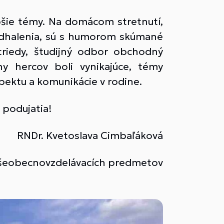
bšie témy. Na domácom stretnutí,
e odhalenia, sú s humorom skúmané
triedy, študijný odbor obchodný
ny hercov boli vynikajúce, témy
ektu a komunikácie v rodine.
 podujatia!
RNDr. Kvetoslava Cimbaľáková
šeobecnovzdelávacích predmetov