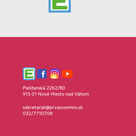
Edupage
Facebook
Instagram
YouTube
Piešťanská 2262/80
915 01 Nové Mesto nad Váhom
sekretariat@prvasosnmnv.sk
032/7710708