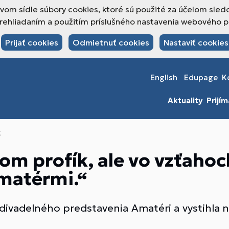
om sídle súbory cookies, ktoré sú použité za účelom sled
hliadaním a použitím príslušného nastavenia webového pre
Prijať cookies
Odmietnuť cookies
Nastaviť cookies
English
Edupage
K
Aktuality
Prijí
k
om profík, ale vo vzťahoc
matérmi.“
 divadelného predstavenia Amatéri a vystihla n