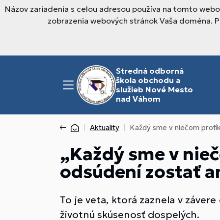
Názov zariadenia s celou adresou používa na tomto webov
zobrazenia webových stránok Vaša doména. Pre
Stredná odborná
škola obchodu a
služieb Nové Mesto
nad Váhom
Aktuality
Každý sme v niečom profí
„Každý sme v nieč
odsúdení zostať a
To je veta, ktorá zaznela v závere
životnú skúsenosť dospelých.